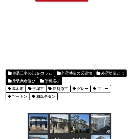
塗装工事の知識-コラム
外壁塗装の必要性
外壁塗装とは
塗装業者選び
塗料選び
厚木市
平塚市
伊勢原市
グレー
ブルー
ツートン
和風モダン