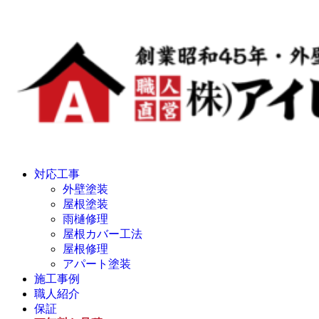
対応工事
外壁塗装
屋根塗装
雨樋修理
屋根カバー工法
屋根修理
アパート塗装
施工事例
職人紹介
保証