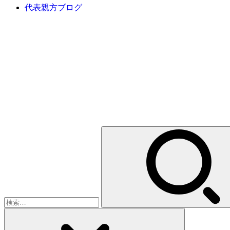
代表親方ブログ
検
索: