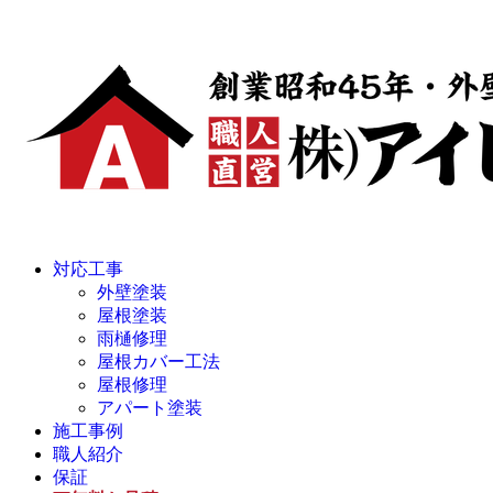
対応工事
外壁塗装
屋根塗装
雨樋修理
屋根カバー工法
屋根修理
アパート塗装
施工事例
職人紹介
保証