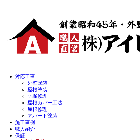
対応工事
外壁塗装
屋根塗装
雨樋修理
屋根カバー工法
屋根修理
アパート塗装
施工事例
職人紹介
保証