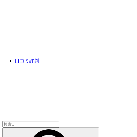
口コミ評判
検
索: