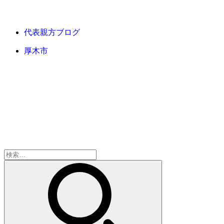
代表親方ブログ
厚木市
検
索: