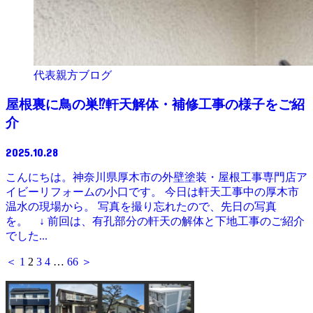
代表親方ブログ
屋根裏に鳥の巣⁉軒天解体・補修工事の様子をご紹
介
2025.10.28
こんにちは。神奈川県厚木市の外壁塗装・屋根工事専門店ア
イビーリフォームの小口です。 今日は軒天工事中の厚木市
温水の現場から。 写真を撮り忘れたので、先日の写真
を。 ↓ 前回は、有孔部分の軒天の解体と下地工事のご紹介
でした...
＜
1
2
3
4
…
66
＞