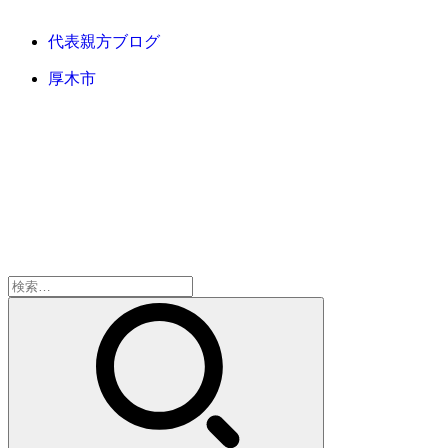
代表親方ブログ
厚木市
検
索: